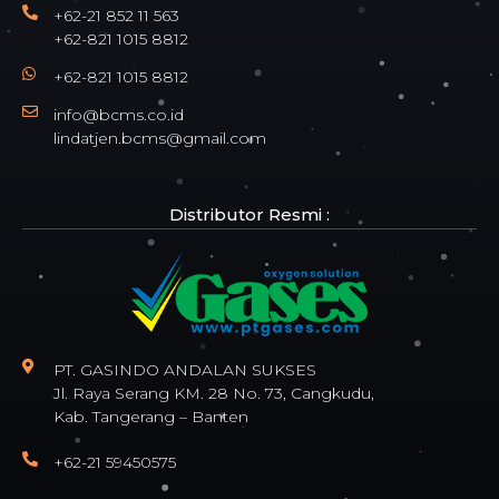
+62-21 852 11 563
+62-821 1015 8812
+62-821 1015 8812
info@bcms.co.id
lindatjen.bcms@gmail.com
Distributor Resmi :
PT. GASINDO ANDALAN SUKSES
Jl. Raya Serang KM. 28 No. 73, Cangkudu,
Kab. Tangerang – Banten
+62-21 59450575