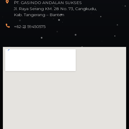
PT. GASINDO ANDALAN SUKSES
Jl. Raya Serang KM. 28 No. 73, Cangkudu,
Kab. Tangerang – Banten
+62-21 59450575