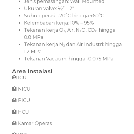
Jenis pemasangan: Wall Mounted
Ukuran valve: ½” – 2″
Suhu operasi: -20°C hingga +60°C
Kelembaban kerja: 10% – 95%
Tekanan kerja O₂, Air, N₂O, CO₂: hingga
0.8 MPa
Tekanan kerja N₂ dan Air Industri: hingga
1.2 MPa
Tekanan Vacuum: hingga -0.075 MPa
Area Instalasi
🏥 ICU
🏥 NICU
🏥 PICU
🏥 HCU
🏥 Kamar Operasi