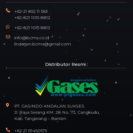
+62-21 852 11 563
+62-821 1015 8812
+62-821 1015 8812
info@bcms.co.id
lindatjen.bcms@gmail.com
Distributor Resmi :
PT. GASINDO ANDALAN SUKSES
Jl. Raya Serang KM. 28 No. 73, Cangkudu,
Kab. Tangerang – Banten
+62-21 59450575