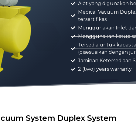
Alat yang digunakan be
Medical Vacuum Duplex
tersertifikasi
Menggunakan Inlet dan 
Menggunakan katup sat
Tersedia untuk kapasit
(disesuaikan dengan jum
Jaminan Ketersediaan S
2 (two) years warranty
acuum System Duplex System