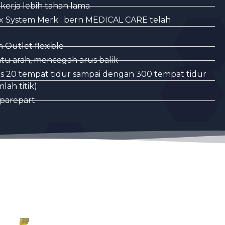
kerja lebih tahan lama
 System Merk : bern MEDICAL CARE telah
Outlet flexible
u arah, mencegah arus balik
as 20 tempat tidur sampai dengan 300 tempat tidur
lah titik)
parepart