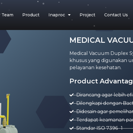
r Team
Product
Inaproc
Project
Contact Us
MEDICAL VACU
Medical Vacuum Duplex Sys
khusus yang digunakan unt
pelayanan kesehatan.
Product Advantag
Dirancang agar lebih e
Dilengkapi dengan Bacteri
Didesain agar pemelihar
Terdapat keamanan pad
Standar ISO 7396 -1