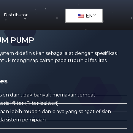
Distributor
EN
UM PUMP
tem didefinisikan sebagai alat dengan spesifikasi
uk menghisap cairan pada tubuh di fasilitas
es
fisien dan tidak banyak memakan tempat
al filter (Filter bakteri)
aan lebih mudah dan biaya yang sangat efisien
a sistem pemipaan