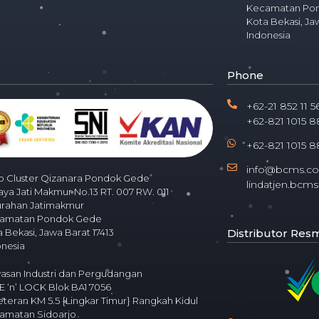
Kecamatan Po
Kota Bekasi, Ja
Indonesia
Phone
+62-21 852 11 5
+62-821 1015 8
+62-821 1015 8
info@bcms.co.
o Cluster Qizanara Pondok Gede
lindatjen.bc
Raya Jati Makmur No.13 RT. 007 RW. 011
urahan Jatimakmur
amatan Pondok Gede
Distributor Resmi
 Bekasi, Jawa Barat 17413
onesia
asan Industri dan Pergudangan
 ‘n’ LOCK Blok BA1 7056
Veteran KM 5.5 {Lingkar Timur} Rangkah Kidul
amatan Sidoarjo