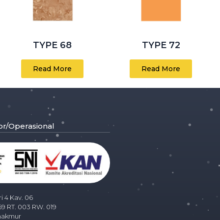
TYPE 68
TYPE 72
Read More
Read More
or/Operasional
ri 4 Kav. 06
69 RT. 003 RW. 019
makmur