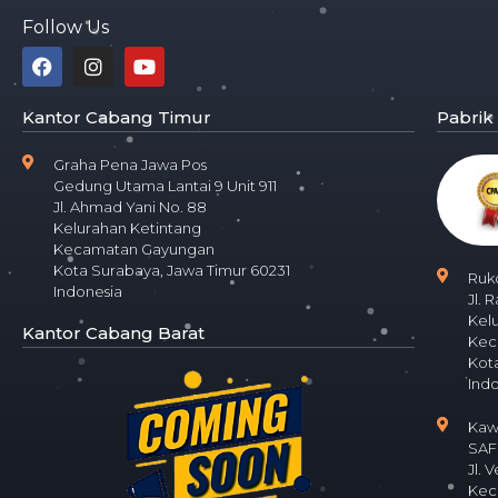
Follow Us
Kantor Cabang Timur
Pabrik
Graha Pena Jawa Pos
Gedung Utama Lantai 9 Unit 911
Jl. Ahmad Yani No. 88
Kelurahan Ketintang
Kecamatan Gayungan
Kota Surabaya, Jawa Timur 60231
Ruk
Indonesia
Jl. 
Kel
Kantor Cabang Barat
Kec
Kota
Ind
Kaw
SAFE
Jl. 
Kec