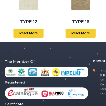
TYPE 12
TYPE 16
Read More
Read More
Kantor
The Member Of
Ruk
Jl. 
Kel
Registered
Kec
Kota
Ind
Certificate