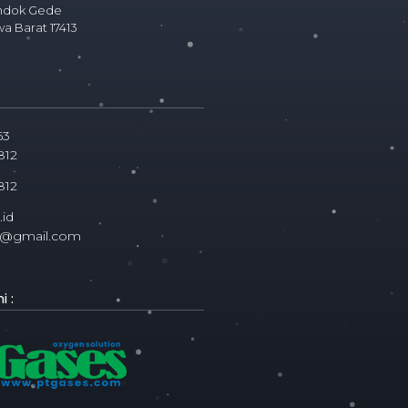
ndok Gede
wa Barat 17413
63
812
812
id
ms@gmail.com
 :