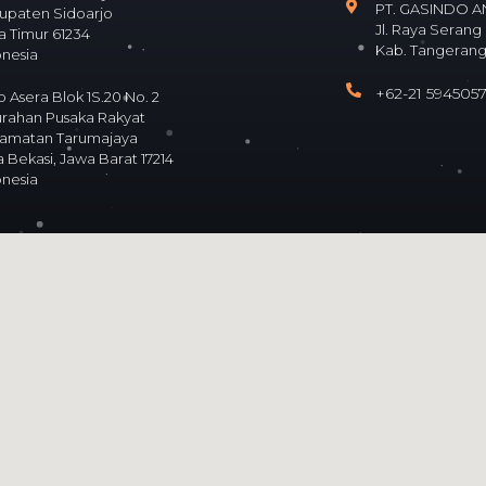
PT. GASINDO 
upaten Sidoarjo
Jl. Raya Serang
a Timur 61234
Kab. Tangerang
onesia
+62-21 594505
 Asera Blok 1S.20 No. 2
urahan Pusaka Rakyat
amatan Tarumajaya
 Bekasi, Jawa Barat 17214
onesia