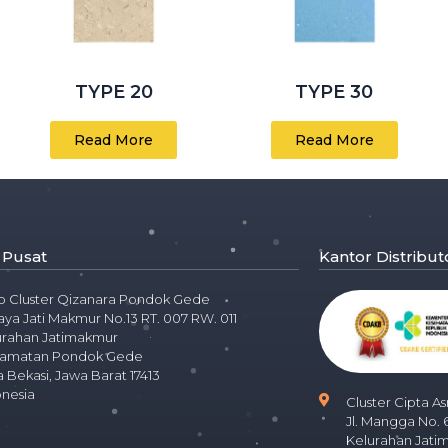
TYPE 20
TYPE 30
Read More
Read More
 Pusat
Kantor Distribut
o Cluster Qizanara Pondok Gede
Raya Jati Makmur No.13 RT. 007 RW. 011
urahan Jatimakmur
amatan Pondok Gede
 Bekasi, Jawa Barat 17413
onesia
Cluster Cipta As
Jl. Mangga No. 
Kelurahan Jati