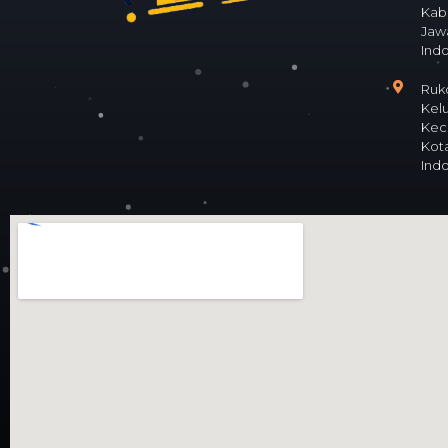
Kab
Jaw
Ind
Ruko
Kel
Kec
Kota
Ind