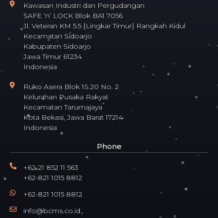
Kawasan Industri dan Pergudangan
SAFE ‘n’ LOCK Blok BA1 7056
Jl. Veteran KM 5.5 {Lingkar Timur} Rangkah Kidul
Kecamatan Sidoarjo
Kabupaten Sidoarjo
Jawa Timur 61234
Indonesia
Ruko Asera Blok 1S.20 No. 2
Kelurahan Pusaka Rakyat
Kecamatan Tarumajaya
Kota Bekasi, Jawa Barat 17214
Indonesia
Phone
+62-21 852 11 563
+62-821 1015 8812
+62-821 1015 8812
info@bcms.co.id