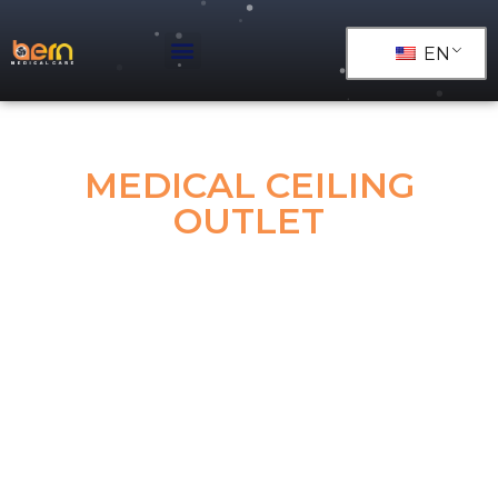
EN
MEDICAL CEILING
OUTLET
Ceiling Outlet adalah terminal unit (Inlet/Outlet) gas
dan vakum medis yang pada umumnya dipasang di
langit-langit Gedung Fasilitas Pelayanan Kesehatan
seperti di Ruang Operasi, ataupun di ruangan lainnya
yang membutuhkan pelayanan medis cepat.
Ceiling Outlet dengan Standart Jepang (JIS)
Dibuat dengan proses quality check yang ketat
sehingga menghasilkan produk dengan kualitas