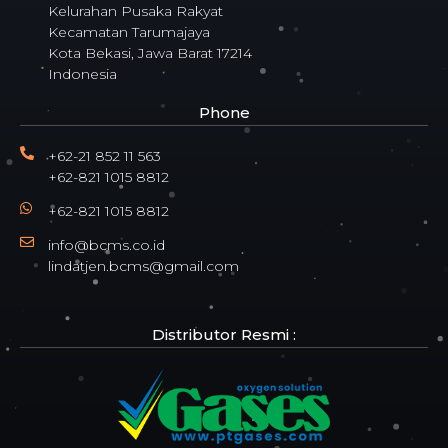
Kelurahan Pusaka Rakyat
Kecamatan Tarumajaya
Kota Bekasi, Jawa Barat 17214
Indonesia
Phone
+62-21 852 11 563
+62-821 1015 8812
+62-821 1015 8812
info@bcms.co.id
lindatjen.bcms@gmail.com
Distributor Resmi :