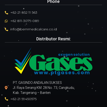
Phone
+62-21 852 11 563
+62 811-3079-089
info@bernmedicalcare.co.id
Distributor Resmi:
PT. GASINDO ANDALAN SUKSES
Jl. Raya Serang KM. 28 No. 73, Cangkudu,
Kab. Tangerang – Banten
+62-21 59450575