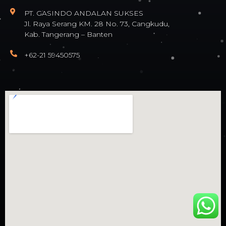
PT. GASINDO ANDALAN SUKSES
Jl. Raya Serang KM. 28 No. 73, Cangkudu,
Kab. Tangerang – Banten
+62-21 59450575